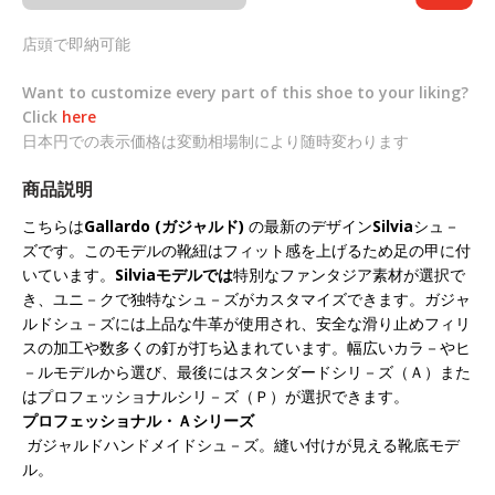
店頭で即納可能
Want to customize every part of this shoe to your liking?
Click
here
日本円での表示価格は変動相場制により随時変わります
商品説明
こちらは
Gallardo (
ガジャルド
)
の最新のデザイン
Silvia
シュ－
ズです。このモデルの靴紐はフィット感を上げるため足の甲に付
いています。
Silvia
モデルでは
特別なファンタジア素材が選択で
き、ユニ－クで独特なシュ－ズがカスタマイズできます。ガジャ
ルドシュ－ズには上品な牛革が使用され、安全な滑り止めフィリ
スの加工や数多くの釘が打ち込まれています。幅広いカラ－やヒ
－ルモデルから選び、最後にはスタンダードシリ－ズ（Ａ）また
はプロフェッショナルシリ－ズ（Ｐ）が選択できます。
プロフェッショナル・Ａシリーズ
ガジャルドハンドメイドシュ－ズ。縫い付けが見える靴底モデ
ル。