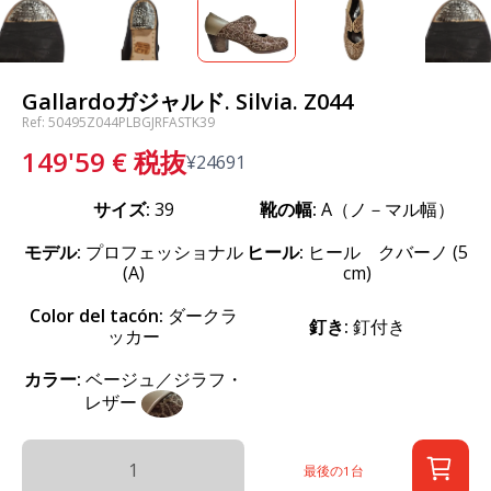
Gallardoガジャルド. Silvia. Z044
Ref: 50495Z044PLBGJRFASTK39
149'59
€
税抜
¥
24691
サイズ:
39
靴の幅:
A（ノ－マル幅）
モデル:
プロフェッショナル
ヒール:
ヒール クバーノ (5
(A)
cm)
Color del tacón:
ダークラ
釘き:
釘付き
ッカー
カラー:
ベージュ／ジラフ・
レザー
最後の1台