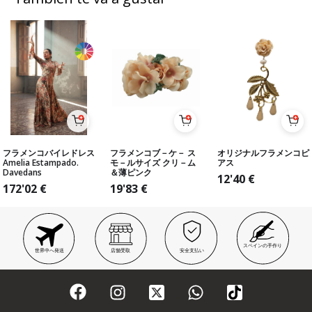
フラメンコバイレドレス
フラメンコブ－ケ－ ス
オリジナルフラメンコピ
Amelia Estampado.
モ－ルサイズ クリ－ム
アス
Davedans
＆薄ピンク
12'40
€
172'02
€
19'83
€
スペインの手作り
世界中へ発送
店舗受取
安全支払い