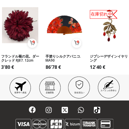
在庫切れ中
フランドル菊の花。ダー
手塗りシルクアバニコ.
ジプシーデザインイヤリ
クレッド RJ87. 12cm
MA90
ング
3'80
€
86'78
€
12'40
€
スペインの手作り
世界中へ発送
店舗受取
安全支払い