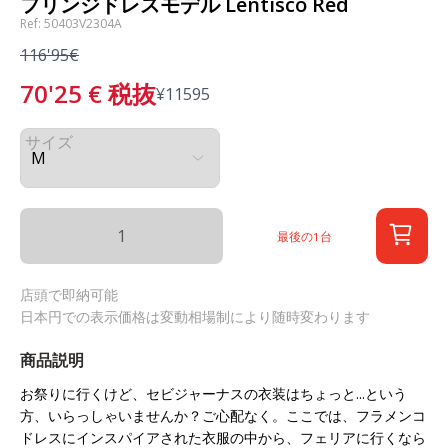
フリンジドレスモデル Lentisco Red
Ref: 50403V2304A
116'95€
70'25
€
税抜
¥
11595
サイズ
最後の1台
店頭で即納可能
日本円での表示価格は変動相場制により随時変わります
商品説明
お祭りに行くけど、セビジャーナスの衣装はちょっと...という
方、いらっしゃいませんか？ご心配なく。ここでは、フラメンコ
ドレスにインスパイアされた衣服の中から、フェリアに行くなら