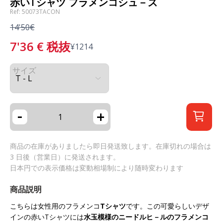
赤いTシャツ フラメンコシュ－ズ
Ref: 50073TACON
14'50€
7'36
€
税抜
¥
1214
サイズ
-
+
商品の在庫がありましたら即日発送致します。在庫切れの場合は
3 日後（営業日）に発送されます。
日本円での表示価格は変動相場制により随時変わります
商品説明
こちらは女性用のフラメンコ
Tシャツ
です。この可愛らしいデザ
インの赤いTシャツには
水玉模様のニードルヒ－ルのフラメンコ