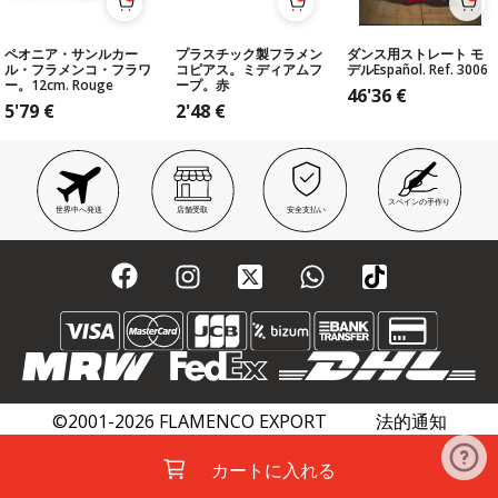
ペオニア・サンルカー
プラスチック製フラメン
ダンス用ストレート モ
ル・フラメンコ・フラワ
コピアス。ミディアムフ
デルEspañol. Ref. 3006
ー。12cm. Rouge
ープ。赤
46'36
€
5'79
€
2'48
€
スペインの手作り
世界中へ発送
店舗受取
安全支払い
©2001-2026 FLAMENCO EXPORT
法的通知
プライバシーポリシー
クッキーポリシー
カートに入れる
フラメンコウィキ
アカデミー