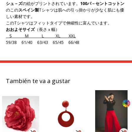
シュ－ズ
の絵がプリントされています。
100パ－セントコットン
のこの
スペイン製
Tシャツは肌への引っ掛かりが少なく肌にも優
しい素材です。
このTシャツはフィットタイプで伸縮性に富んでいます。
おおよそサイズ
（長さｘ幅）
S M L XL XXL
59/38 61/40 63/43 65/45 66/48
También te va a gustar