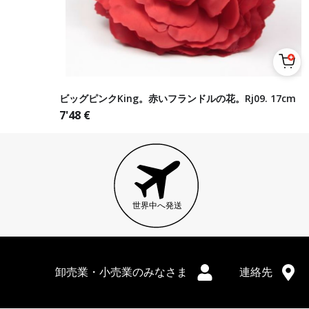
ビッグピンクKing。赤いフランドルの花。Rj09. 17cm
7'48
€
世界中へ発送
卸売業・小売業のみなさま
連絡先