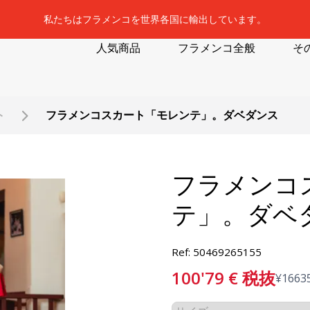
私たちはフラメンコを世界各国に輸出しています。
人気商品
フラメンコ全般
そ
ト
フラメンコスカート「モレンテ」。ダベダンス
フラメンコ
テ」。ダベ
Ref: 50469265155
100'79
€
税抜
¥
1663