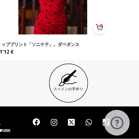
トッププリント「ソニケテ」。ダベダンス
1'12
€
スペインの手作り