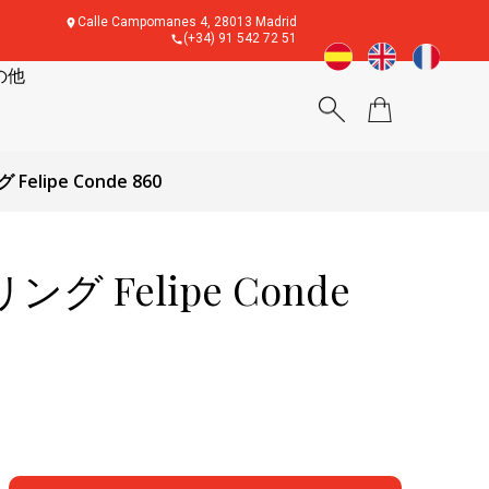
Calle Campomanes 4, 28013 Madrid
(+34) 91 542 72 51
の他
elipe Conde 860
 Felipe Conde