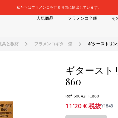
私たちはフラメンコを世界各国に輸出しています。
人気商品
フラメンコ全般
そ
教具と教材
フラメンコギタ－弦
ギターストリング F
ギターストリング
860
Ref: 50042FFC860
11'20
€
税抜
¥
1848