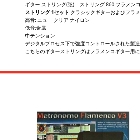
ギター ストリング(弦) – ストリング 860 フラメン
ストリング 1
セット
クラシックギターおよびフラ
高音: ニュー クリア ナイロン
低音:金属
中テンション
デジタルプロセス下で強度コントロールされた製造
こちらのギターストリングはフラメンコギター用に1