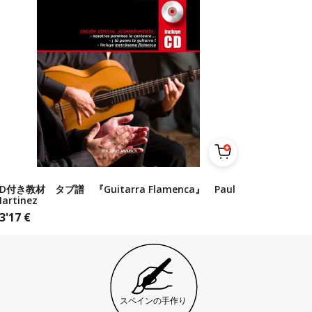
D付き教材 タブ譜 『Guitarra Flamenca』 Paul
artinez
3'17
€
スペインの手作り