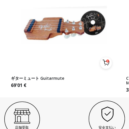
ギターミュート Guitarmute
C
M
69'01
€
3
店舗受取
安全支払い