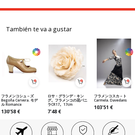
También te va a gustar
フラメンコシュ－ズ
ロサ・グランデ・キン
フラメンコスカ－ト
Begoña Cervera. モデ
グ。フラメンコの花バニ
Carmela. Davedans
ル Romance
ラCR17。17cm
103'51
€
130'58
€
7'48
€