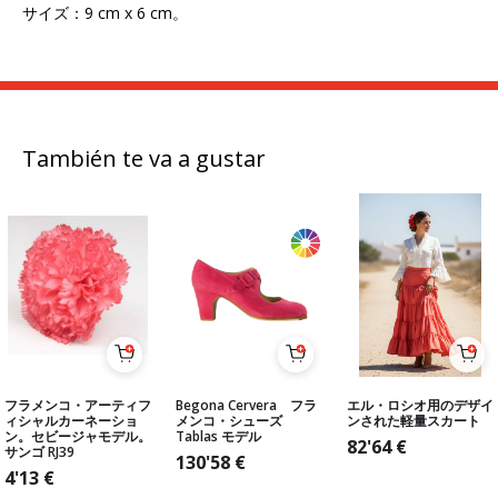
サイズ：9 cm x 6 cm。
También te va a gustar
フラメンコ・アーティフ
Begona Cervera フラ
エル・ロシオ用のデザイ
ィシャルカーネーショ
メンコ・シューズ
ンされた軽量スカート
ン。セビージャモデル。
Tablas モデル
82'64
€
サンゴ RJ39
130'58
€
4'13
€