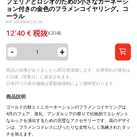
フェリアとロシオのための小さなカーネーシ
ョン付きの金色のフラメンコイヤリング。コ
ーラル
Ref: 5063900CLVLCRL
12'40
€
税抜
¥
2046
-
+
商品の在庫がありましたら即日発送致します。在庫切れの場合は
3 日後（営業日）に発送されます。
日本円での表示価格は変動相場制により随時変わります
商品説明
ゴールドの枝とミニカーネーションのフラメンコイヤリングは、
4月のフェア、巡礼、アンダルシアの祭りで伝統的でエレガント
なルックを演出するための完璧なアクセサリーです。花のデザイ
ンは、フラメンコドレスにぴったりな女性らしく洗練されたタッ
チを加えます。