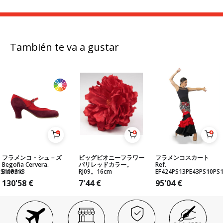
También te va a gustar
フラメンコ・シュ－ズ
ビッグピオニーフラワー
フラメンコスカート
Begoña Cervera.
パリレッドカラー。
Ref.
PS10PS13
Binome
RJ09。16cm
EF424PS13PE43PS10PS
130'58
€
7'44
€
95'04
€