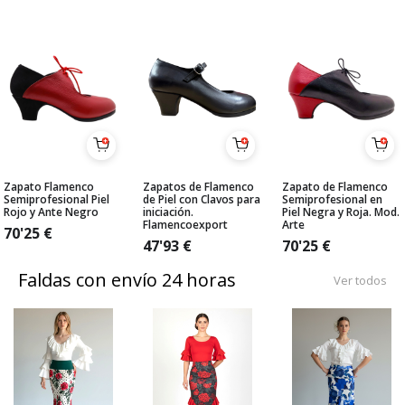
Zapato Flamenco
Zapatos de Flamenco
Zapato de Flamenco
Semiprofesional Piel
de Piel con Clavos para
Semiprofesional en
Rojo y Ante Negro
iniciación.
Piel Negra y Roja. Mod.
Flamencoexport
Arte
70'25
€
47'93
€
70'25
€
Faldas con envío 24 horas
Ver todos