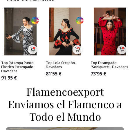
Top Estampa Punto
Top Lola Crespón.
Top Estampado
Elástico Estampado.
Davedans
"Soniquete". Davedans
Davedans
81'55
€
73'95
€
91'95
€
Flamencoexport
Enviamos el Flamenco a
Todo el Mundo