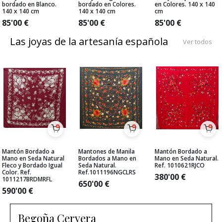
bordado en Blanco.
bordado en Colores.
en Colores. 140 x 140
140 x 140 cm
140 x 140 cm
cm
85'00
€
85'00
€
85'00
€
Las joyas de la artesanía española
Ver todos
Mantón Bordado a
Mantones de Manila
Mantón Bordado a
Mano en Seda Natural
Bordados a Mano en
Mano en Seda Natural.
Fleco y Bordado Igual
Seda Natural.
Ref. 1010621RJCO
Color. Ref.
Ref.1011196NGCLRS
380'00
€
1011217BRDMRFL
650'00
€
590'00
€
Begoña Cervera