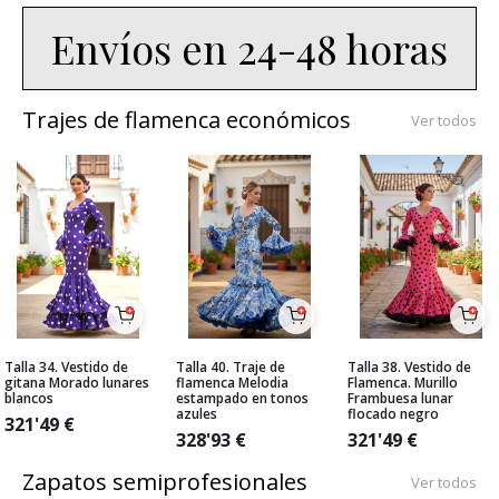
Envíos en 24-48 horas
Trajes de flamenca económicos
Ver todos
Talla 34. Vestido de
Talla 40. Traje de
Talla 38. Vestido de
gitana Morado lunares
flamenca Melodia
Flamenca. Murillo
blancos
estampado en tonos
Frambuesa lunar
azules
flocado negro
321'49
€
328'93
€
321'49
€
Zapatos semiprofesionales
Ver todos