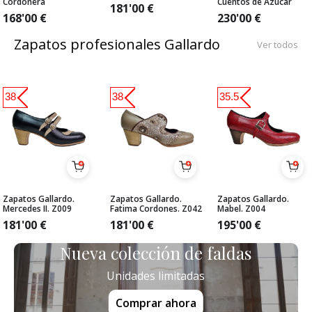
Cordonera
Cuentos de Azúcar
181'00
€
168'00
€
230'00
€
Zapatos profesionales Gallardo
Ver todos
38
38
35.5
Zapatos Gallardo.
Zapatos Gallardo.
Zapatos Gallardo.
Mercedes II. Z009
Fatima Cordones. Z042
Mabel. Z004
181'00
€
181'00
€
195'00
€
Nueva colección de faldas
Unidades limitadas
Comprar ahora