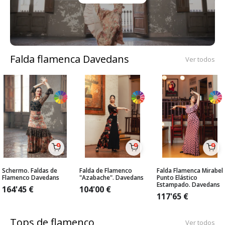
Falda flamenca Davedans
Ver todos
Schermo. Faldas de
Falda de Flamenco
Falda Flamenca Mirabel
Flamenco Davedans
"Azabache". Davedans
Punto Elástico
Estampado. Davedans
164'45
€
104'00
€
117'65
€
Tops de flamenco
Ver todos