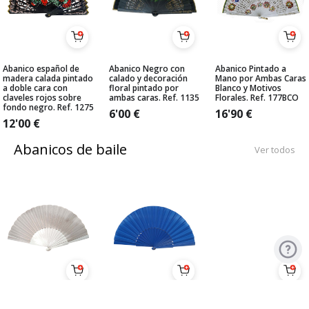
Abanico español de
Abanico Negro con
Abanico Pintado a
madera calada pintado
calado y decoración
Mano por Ambas Caras
a doble cara con
floral pintado por
Blanco y Motivos
claveles rojos sobre
ambas caras. Ref. 1135
Florales. Ref. 177BCO
fondo negro. Ref. 1275
6'00
€
16'90
€
12'00
€
Abanicos de baile
Ver todos
Pericón Económico
Pericón Económico
Abanico medio-