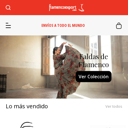
ENVÍOS A TODO EL MUNDO
Faldas de
Castañuelas
Flamenco
Comprar ahora
Ver Colección
Lo más vendido
Ver todos