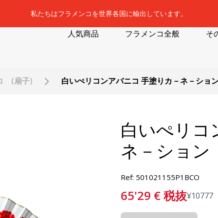
私たちはフラメンコを世界各国に輸出しています。
人気商品
フラメンコ全般
そ
 (扇子)
白いぺリコンアバニコ 手塗りカ－ネ－ショ
白いぺリコ
ネ－ション
Ref: 501021155P1BCO
65'29
€
税抜
¥
10777