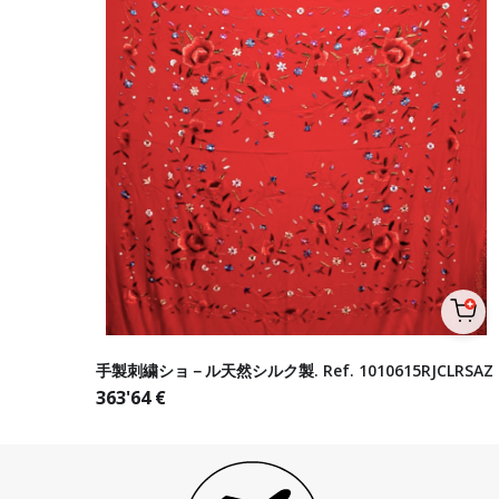
手製刺繍ショ－ル天然シルク製. Ref. 1010615RJCLRSAZ
363'64
€