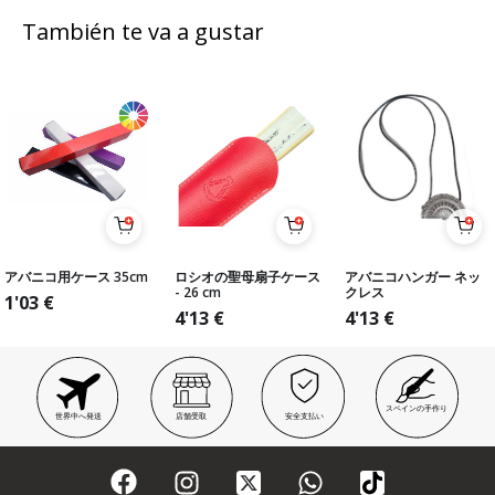
También te va a gustar
アバニコ用ケース 35cm
ロシオの聖母扇子ケース
アバニコハンガー ネッ
- 26 cm
クレス
1'03
€
4'13
€
4'13
€
スペインの手作り
世界中へ発送
店舗受取
安全支払い