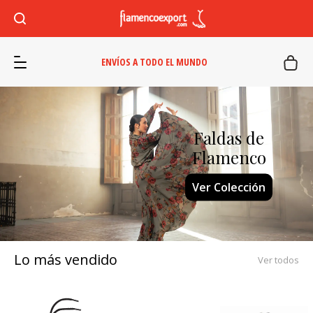
ENVÍOS A TODO EL MUNDO
Faldas de
Castañuelas
Flamenco
Comprar ahora
Ver Colección
Lo más vendido
Ver todos