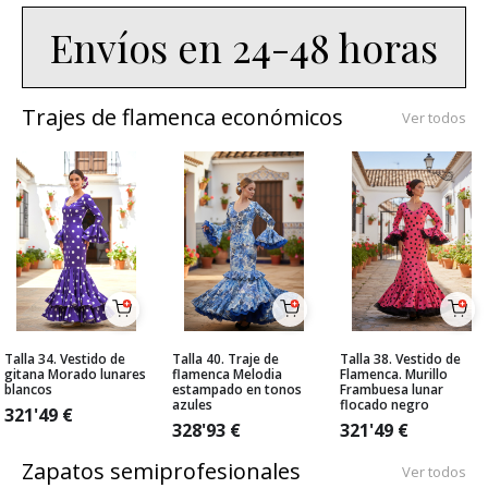
Envíos en 24-48 horas
Trajes de flamenca económicos
Ver todos
Talla 34. Vestido de
Talla 40. Traje de
Talla 38. Vestido de
gitana Morado lunares
flamenca Melodia
Flamenca. Murillo
blancos
estampado en tonos
Frambuesa lunar
azules
flocado negro
321'49
€
328'93
€
321'49
€
Zapatos semiprofesionales
Ver todos