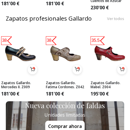
Cuentos de Azúcar
181'00
€
181'00
€
230'00
€
Zapatos profesionales Gallardo
Ver todos
38
38
35.5
Zapatos Gallardo.
Zapatos Gallardo.
Zapatos Gallardo.
Mercedes II. Z009
Fatima Cordones. Z042
Mabel. Z004
181'00
€
181'00
€
195'00
€
Nueva colección de faldas
Unidades limitadas
Comprar ahora