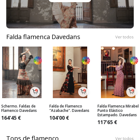
Falda flamenca Davedans
Ver todos
Schermo. Faldas de
Falda de Flamenco
Falda Flamenca Mirabel
Flamenco Davedans
"Azabache". Davedans
Punto Elástico
Estampado. Davedans
164'45
€
104'00
€
117'65
€
Tops de flamenco
Ver todos