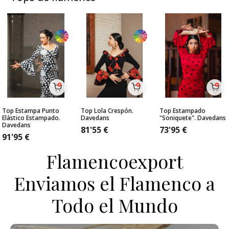
Top Estampa Punto
Top Lola Crespón.
Top Estampado
Elástico Estampado.
Davedans
"Soniquete". Davedans
Davedans
81'55
€
73'95
€
91'95
€
Flamencoexport
Enviamos el Flamenco a
Todo el Mundo