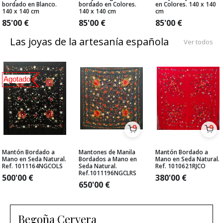
bordado en Blanco.
bordado en Colores.
en Colores. 140 x 140
140 x 140 cm
140 x 140 cm
cm
85'00
€
85'00
€
85'00
€
Las joyas de la artesanía española
Ver todos
Agotado
Mantón Bordado a
Mantones de Manila
Mantón Bordado a
Mano en Seda Natural.
Bordados a Mano en
Mano en Seda Natural.
Ref. 1011164NGCOLS
Seda Natural.
Ref. 1010621RJCO
Ref.1011196NGCLRS
500'00
€
380'00
€
650'00
€
Begoña Cervera