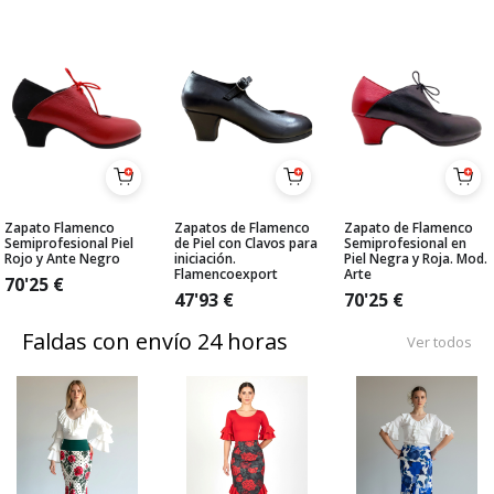
Zapato Flamenco
Zapatos de Flamenco
Zapato de Flamenco
Semiprofesional Piel
de Piel con Clavos para
Semiprofesional en
Rojo y Ante Negro
iniciación.
Piel Negra y Roja. Mod.
Flamencoexport
Arte
70'25
€
47'93
€
70'25
€
Faldas con envío 24 horas
Ver todos