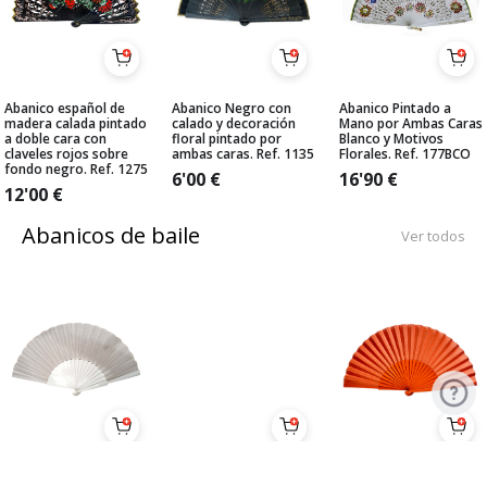
Abanico español de
Abanico Negro con
Abanico Pintado a
madera calada pintado
calado y decoración
Mano por Ambas Caras
a doble cara con
floral pintado por
Blanco y Motivos
claveles rojos sobre
ambas caras. Ref. 1135
Florales. Ref. 177BCO
fondo negro. Ref. 1275
6'00
€
16'90
€
12'00
€
Abanicos de baile
Ver todos
Pericón Económico
Pericón Económico
Abanico medio-