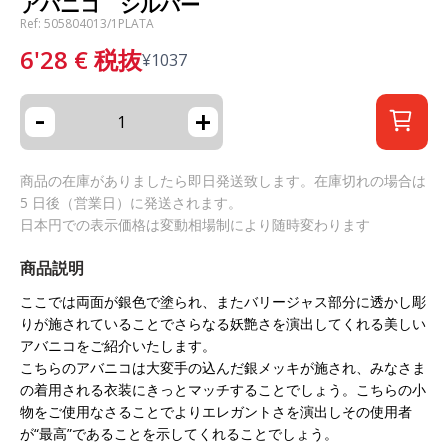
アバニコ シルバー
Ref: 505804013/1PLATA
6'28
€
税抜
¥
1037
-
+
商品の在庫がありましたら即日発送致します。在庫切れの場合は
5 日後（営業日）に発送されます。
日本円での表示価格は変動相場制により随時変わります
商品説明
ここでは両面が銀色で塗られ、またバリージャス部分に透かし彫
りが施されていることでさらなる妖艶さを演出してくれる美しい
アバニコをご紹介いたします。
こちらのアバニコは大変手の込んだ銀メッキが施され、みなさま
の着用される衣装にきっとマッチすることでしょう。こちらの小
物をご使用なさることでよりエレガントさを演出しその使用者
が“最高”であることを示してくれることでしょう。