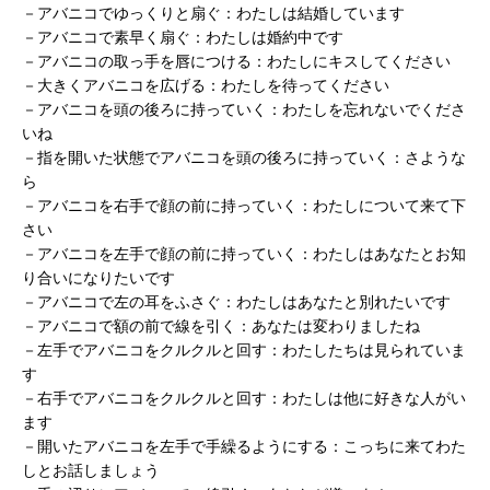
－アバニコでゆっくりと扇ぐ：わたしは結婚しています
－アバニコで素早く扇ぐ：わたしは婚約中です
－アバニコの取っ手を唇につける：わたしにキスしてください
－大きくアバニコを広げる：わたしを待ってください
－アバニコを頭の後ろに持っていく：わたしを忘れないでくださ
いね
－指を開いた状態でアバニコを頭の後ろに持っていく：さような
ら
－アバニコを右手で顔の前に持っていく：わたしについて来て下
さい
－アバニコを左手で顔の前に持っていく：わたしはあなたとお知
り合いになりたいです
－アバニコで左の耳をふさぐ：わたしはあなたと別れたいです
－アバニコで額の前で線を引く：あなたは変わりましたね
－左手でアバニコをクルクルと回す：わたしたちは見られていま
す
－右手でアバニコをクルクルと回す：わたしは他に好きな人がい
ます
－開いたアバニコを左手で手繰るようにする：こっちに来てわた
しとお話しましょう