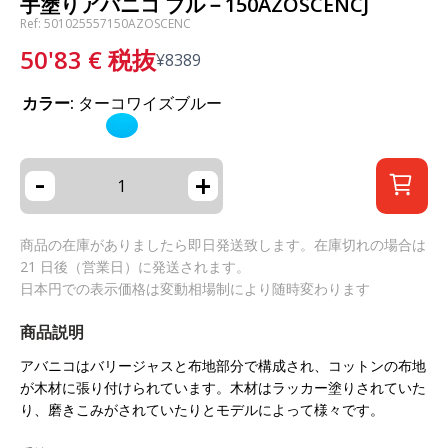
手塗りアバニコ ブル－150AZOSCENCJ
Ref: 501025557150AZOSCENC
50'83
€
税抜
¥
8389
カラー:
ターコワイズブルー
-
+
商品の在庫がありましたら即日発送致します。在庫切れの場合は
21 日後（営業日）に発送されます。
日本円での表示価格は変動相場制により随時変わります
商品説明
アバニコはバリージャスと布地部分で構成され、コットンの布地
が木材に張り付けられています。木材はラッカー塗りされていた
り、磨きこみがされていたりとモデルによって様々です。