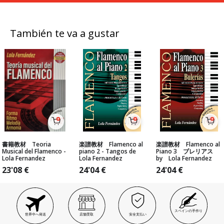
También te va a gustar
書籍教材 Teoria
楽譜教材 Flamenco al
楽譜教材 Flamenco al
Musical del Flamenco -
piano 2 - Tangos de
Piano 3 ブレリアス
Lola Fernandez
Lola Fernandez
by Lola Fernandez
23'08
€
24'04
€
24'04
€
スペインの手作り
世界中へ発送
店舗受取
安全支払い