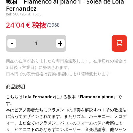
教材 Flamenco al piano 1 - Solea de Lola
Fernandez
Ref: 50079L-FAP1SOL
24'04
€
税抜
¥
3968
-
+
商品の在庫がありましたら即日発送致します。在庫切れの場合は
3 日後（営業日）に発送されます。
日本円での表示価格は変動相場制により随時変わります
商品説明
こちらは
Lola Fernandez
による教本『
Flamenco piano
』で
す。
本はピアノ奏者たちにフラメンコの演奏を解説すべくその教授法
に沿ってデザインされてます。またリズム、ハーモニー、メロデ
ィー、また全てのフラメンコパロスのフォームの深い考察によ
り、ピアニストのみならずコンポーザー、音楽理論家、他ジャン