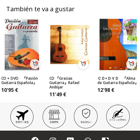
También te va a gustar
CD + DVD 『Pasión
CD 『Gracias
ＣＤ+ＤＶＤ 『Alma
Guitarra Española』
Guitarra』Rafael
de Guitarra Española』
Andújar
10'95
€
12'98
€
11'49
€
スペインの手作り
世界中へ発送
店舗受取
安全支払い