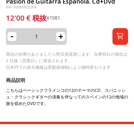
Pasión de Guitarra Española. Cd+Dvd
Ref: 50080932264
12'00
€
税抜
¥
1981
-
+
商品の在庫がありましたら即日発送致します。在庫切れの場合は
3 日後（営業日）に発送されます。
日本円での表示価格は変動相場制により随時変わります
商品説明
こちらはベーシックフラメンコの12のテーマのCD、スパニッシ
ュ・クラシックギターの演奏を伴なってのスペインの12の地域の
旅を収めたDVDです。