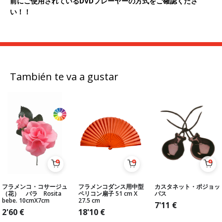
前にご使用されているDVDプレーヤーの方式をご確認くださ
い！！
También te va a gustar
フラメンコ・コサージュ
フラメンコダンス用中型
カスタネット・ポジョッ
（花） バラ Rosita
ペリコン扇子 51 cm X
パス
bebe. 10cmX7cm
27.5 cm
7'11
€
2'60
€
18'10
€