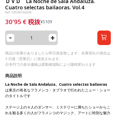
ＤＶＤ La Noche de Sala Andaluza.
Cuatro selectas bailaoras. Vol.4
Ref: 50506160206
30'95
€
税抜
¥
5109
-
+
商品の在庫がありましたら即日発送致します。在庫切れの場合は
3 日後（営業日）に発送されます。
日本円での表示価格は変動相場制により随時変わります
商品説明
La Noche de Sala Andaluza、Cuatro selectas bailaoras
は東京の有名なフラメンコ・タブラオで行われたニュー・ショー
のタイトルです
ステージ上の４人のダンサー、ミステリーに満ちたショーからこ
れを観る多くの人がフラメンコのマジック、アートに特別な魅力