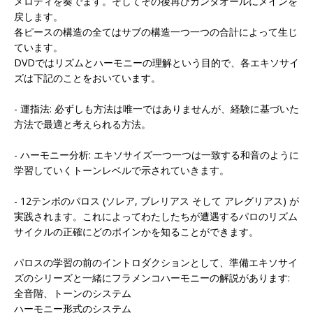
メロディを奏でます。そしてその後再びカンタオールにメインを
戻します。
各ピースの構造の全てはサブの構造一つ一つの合計によって生じ
ています。
DVDではリズムとハーモニーの理解という目的で、各エキソサイ
ズは下記のことをおいています。
- 運指法: 必ずしも方法は唯一ではありませんが、経験に基づいた
方法で最適と考えられる方法。
- ハーモニー分析: エキソサイズ一つ一つは一致する和音のように
学習していくトーンレベルで示されていきます。
- 12テンポのパロス (ソレア, ブレリアス そして アレグリアス) が
実践されます。これによってわたしたちが遭遇するパロのリズム
サイクルの正確にどのポインかを知ることができます。
パロスの学習の前のイントロダクションとして、準備エキソサイ
ズのシリーズと一緒にフラメンコハーモニーの解説があります:
全音階、トーンのシステム
ハーモニー形式のシステム