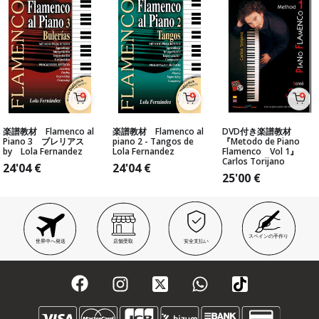
楽譜教材 Flamenco al
楽譜教材 Flamenco al
DVD付き楽譜教材
Piano 3 ブレリアス
piano 2 - Tangos de
『Metodo de Piano
by Lola Fernandez
Lola Fernandez
Flamenco Vol 1』
Carlos Torijano
24'04
€
24'04
€
25'00
€
スペインの手作り
世界中へ発送
店舗受取
安全支払い