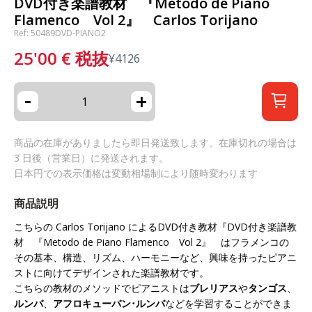
DVD付き楽譜教材 『Metodo de Piano
Flamenco Vol 2』 Carlos Torijano
Ref: 50489DVD-PIANO2
25'00
€
税抜
¥
4126
-
+
商品の在庫がありましたら即日発送致します。在庫切れの場合は
3 日後（営業日）に発送されます。
日本円での表示価格は変動相場制により随時変わります
商品説明
こちらの Carlos Torijano によるDVD付き教材『DVD付き楽譜教
材 『Metodo de Piano Flamenco Vol 2』 はフラメンコの
その基本、構造、リズム、ハーモニーなど、興味を持ったピアニ
ストに向けてデザインされた楽譜教材です。
こちらの教材のメソッドでピアニストは
ブレリアス
や
タンゴス
、
ルンバ
、
アフロキューバン･ルンバ
などを学習することができま