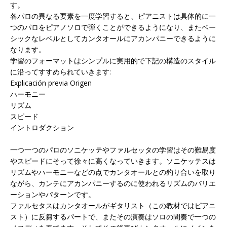
す。
各パロの異なる要素を一度学習すると、ピアニストは具体的に一
つのパロをピアノソロで弾くことができるようになり、またベー
シックなレベルとしてカンタオールにアカンパニーできるように
なります。
学習のフォーマットはシンプルに実用的で下記の構造のスタイル
に沿ってすすめられていきます:
Explicación previa Origen
ハーモニー
リズム
スピード
イントロダクション
一つ一つのパロのソニケッテやファルセッタの学習はその難易度
やスピードにそって徐々に高くなっていきます。ソニケッテスは
リズムやハーモニーなどの点でカンタオールとの釣り合いを取り
ながら、カンテにアカンパニーするのに使われるリズムのバリエ
ーションやパターンです。
ファルセタスはカンタオールがギタリスト（この教材ではピアニ
スト）に反芻するパートで、またその演奏はソロの間奏で一つの