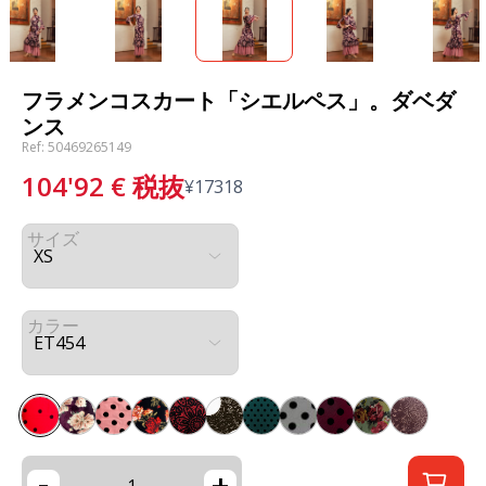
フラメンコスカート「シエルペス」。ダベダ
ンス
Ref: 50469265149
104'92
€
税抜
¥
17318
サイズ
カラー
-
+