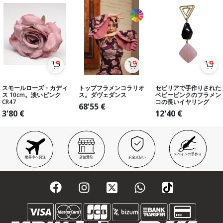
スモールローズ・カディ
トップフラメンコラリオ
セビリアで手作りされた
ス 10cm。淡いピンク
ス。ダヴェダンス
ベビーピンクのフラメン
CR47
コの長いイヤリング
68'55
€
3'80
€
12'40
€
スペインの手作り
世界中へ発送
店舗受取
安全支払い