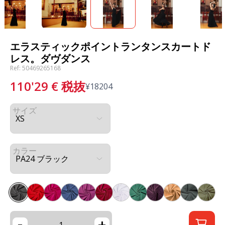
エラスティックポイントランタンスカートド
レス。ダヴダンス
Ref: 50469265168
110'29
€
税抜
¥
18204
サイズ
カラー
-
+