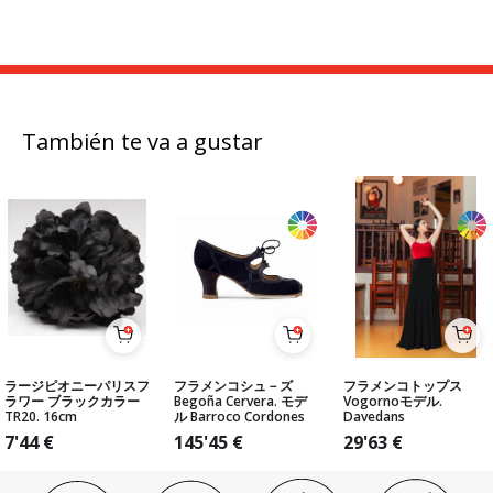
También te va a gustar
ラージピオニーパリスフ
フラメンコシュ－ズ
フラメンコトップス
ラワー ブラックカラー
Begoña Cervera. モデ
Vogornoモデル.
TR20. 16cm
ル Barroco Cordones
Davedans
7'44
€
145'45
€
29'63
€