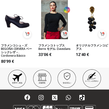
フラメンコシュ－ズ
フラメンコトップス
オリジナルフラメンコピ
BEGOÑA CERVERA ベー
Berre モデル. Davedans
アス
シックレザ－.
33'06
€
12'40
€
Cordonera Básico
80'99
€
スペインの手作り
世界中へ発送
店舗受取
安全支払い