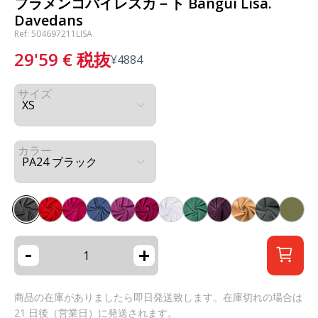
フラメンコバイレスカ－ト Bangui Lisa.
Davedans
Ref: 504697211LISA
29'59
€
税抜
¥
4884
サイズ
カラー
-
+
商品の在庫がありましたら即日発送致します。在庫切れの場合は
21 日後（営業日）に発送されます。