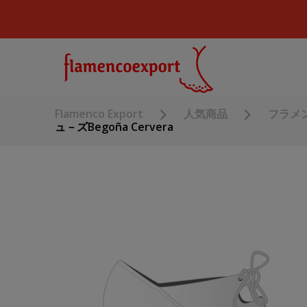
Flamenco Export
人気商品
フラメ
ュ－ズBegoña Cervera