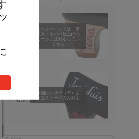
す
リッ
ヒール名入れ
左足の靴
ヒールペイントは、革
巻き・カバー仕上げの
ヒールには対応してい
右足の靴
ません
に
靴に名入れ
左足の靴
刺繍はレザー（革）ま
たはスエードのみ対応
右足の靴
コメント