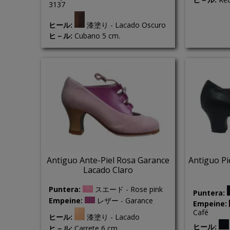
3137
ヒール:
漆塗り - Lacado Oscuro
ヒ－ル:
Cubano 5 cm.
Antiguo Ante-Piel Rosa Garance
Antiguo P
Lacado Claro
Puntera:
スエード - Rose pink
Puntera:
Empeine:
レザー - Garance
Empeine:
Café
ヒール:
漆塗り - Lacado
ヒール:
ヒ－ル:
Carrete 6 cm.