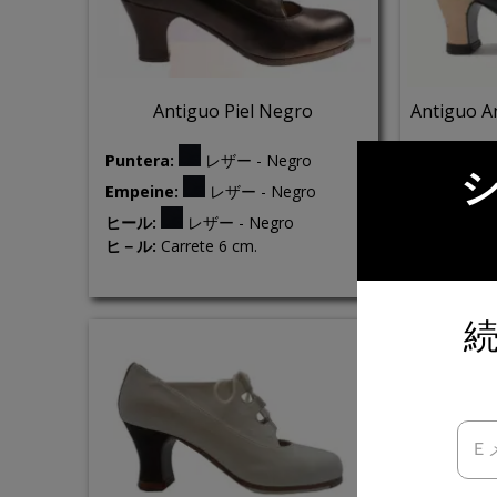
Antiguo Piel Negro
Antiguo A
Puntera:
レザー - Negro
Puntera:
Empeine:
レザー - Negro
Empeine:
ヒール:
レザー - Negro
ヒ－ル:
Carrete 6 cm.
ヒール:
ヒ－ル:
Car
Ｅ