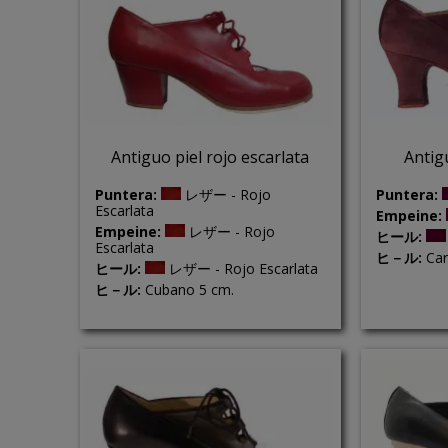
Antiguo piel rojo escarlata
Antig
Puntera:
Puntera:
レザー - Rojo
Escarlata
Empeine:
Empeine:
レザー - Rojo
ヒール:
Escarlata
ヒ－ル:
Car
ヒール:
レザー - Rojo Escarlata
ヒ－ル:
Cubano 5 cm.