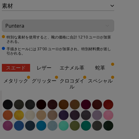
素材
特別な素材を使用すると、靴の価格に合計 12'10 ユーロが加算
される。
手描きヒールには 37'00 ユーロが加算され、特別材料費が差し
引かれる。
スエード
レザー
エナメル革
蛇革
メタリック
グリッター
クロコダイ
スペシャル
ル