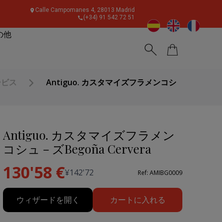
Calle Campomanes 4, 28013 Madrid
(+34) 91 542 72 51
の他
ービス
Antiguo. カスタマイズフラメンコシ
Antiguo. カスタマイズフラメン
コシュ－ズBegoña Cervera
130'58
€
¥
142'72
Ref: AMIBG0009
ウィザードを開く
カートに入れる