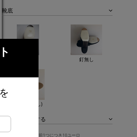
靴底
ト
釘付き
釘無し
を
通り (釘無し)
名入れを追加する
名前1つにつき10ユーロ