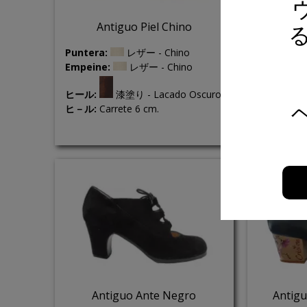
Antiguo Piel Chino
Ant
る
Puntera:
レザー - Chino
Puntera:
Agapanto
Empeine:
レザー - Chino
Empeine:
Agapanto
ヒール:
漆塗り - Lacado Oscuro
ヒール:
ヒ－ル:
Carrete 6 cm.
Agapanto
ヒ－ル:
Rec
Antiguo Ante Negro
Antigu