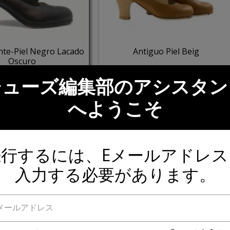
nte-Piel Negro Lacado
Antiguo Piel Beig
Oscuro
Puntera:
レザー - Marrón
Armagnac
シューズ編集部のアシスタン
レザー - Negro
Empeine:
スエード - Maquillaje
Beig 912
スエード - Negro
へようこそ
ヒール:
漆塗り - Lacado
漆塗り - Lacado
ヒ－ル:
Carrete 6 cm.
rete 6 cm.
続行するには、Eメールアドレス
入力する必要があります。
メールアドレス