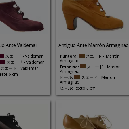
uo Ante Valdemar
Antiguo Ante Marrón Armagnac
スエード - Valdemar
Puntera:
スエード - Marrón
Armagnac
スエード - Valdemar
Empeine:
スエード - Marrón
スエード - Valdemar
Armagnac
rete 6 cm.
ヒール:
スエード - Marrón
Armagnac
ヒ－ル:
Recto 6 cm.