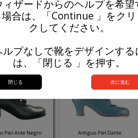
ウィザードからのヘルプを希望
iguo Ante Gris
Antiguo Ante Escarlata
場合は、「Continue 」をク
クしてください。
スエード - Gris
Puntera:
スエード - Rojo
Escarlata
スエード - Gris
Empeine:
スエード - Rojo
Escarlata
スエード - Gris
ヒール:
スエード - Rojo
ヘルプなしで靴をデザインする
Escarlata
to 6 cm.
ヒ－ル:
Bajo 5 cm.
は、「閉じる 」を押す。
閉じる
次に進む
o Piel-Ante Negro
Antiguo Piel Dante