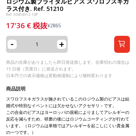
ロジウム製ブライダルピアス スワロフスキガ
ラス付き. Ref. 51210
Ref: 50454512-10P
17'36
€
税抜
¥
2865
-
+
商品の在庫がありましたら即日発送致します。在庫切れの場合は
15 日後（営業日）に発送されます。
日本円での表示価格は変動相場制により随時変わります
商品説明
スワロフスキガラスが施されているこのロジウム製のピアスは結
婚式や特別なイベントには欠かせないアクセサリ－です。
この合金のピアスはヨーロッパの規範によりましてアレルギーの
反応を減らすため、研磨の後にはロジウムコーティングが行わて
います。（ロジウムは単独ではアレルギーを起こしにくい貴金属
の一つです。）