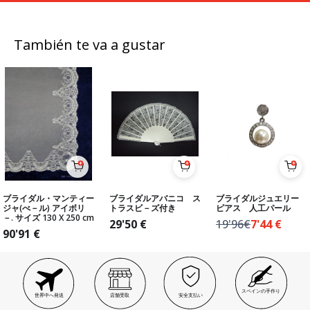
También te va a gustar
ブライダル・マンティー
ブライダルアバニコ ス
ブライダルジュエリー
ジャ(べ－ル) アイボリ
トラスビ－ズ付き
ピアス 人工パール
－. サイズ 130 X 250 cm
29'50
€
19'96€
7'44
€
90'91
€
スペインの手作り
世界中へ発送
店舗受取
安全支払い