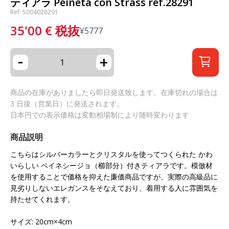
ティアラ Peineta con Strass ref.28291
Ref: 5004028291
35'00
€
税抜
¥
5777
-
+
商品の在庫がありましたら即日発送致します。在庫切れの場合は
3 日後（営業日）に発送されます。
日本円での表示価格は変動相場制により随時変わります
商品説明
こちらはシルバーカラーとクリスタルを使ってつくられた かわ
いらしい ペイネシージョ（櫛部分）付きティアラです。模倣材
を使用することで価格を抑えた廉価商品ですが、実際の高級品に
見劣りしないエレガンスをそなえており、着用する人に雰囲気を
持たせてくれます。
サイズ: 20cm×4cm