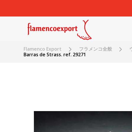
Flamenco Export
フラメンコ全般
Barras de Strass. ref. 29271