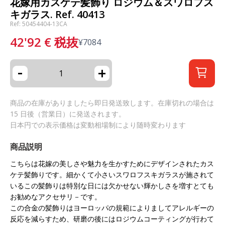
花嫁用カスケテ髪飾り ロジウム＆スワロフス
キガラス. Ref. 40413
Ref: 50454404-13CA
42'92
€
税抜
¥
7084
-
+
商品の在庫がありましたら即日発送致します。在庫切れの場合は
15 日後（営業日）に発送されます。
日本円での表示価格は変動相場制により随時変わります
商品説明
こちらは花嫁の美しさや魅力を生かすためにデザインされたカス
ケテ髪飾りです。細かくて小さいスワロフスキガラスが施されて
いるこの髪飾りは特別な日には欠かせない輝かしさを増すとても
お勧めなアクセサリ－です。
この合金の髪飾りはヨーロッパの規範によりましてアレルギーの
反応を減らすため、研磨の後にはロジウムコーティングが行わて