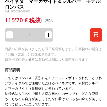
ペイネタ マーカサイト＆シルバー モデル:
ロンバス
Ref: 500629068305
115'70
€
税抜
¥
19098
-
+
商品の在庫がありましたら即日発送致します。在庫切れの場合は
7 日後（営業日）に発送されます。
日本円での表示価格は変動相場制により随時変わります
商品説明
こちらはロンバス（菱形）をモチーフにデザインされた、とりわ
けブライダルでご使用いただけるペイネタです。素材にシルバー
とマーカサイト（白鉄鉱）が使われています。
結婚式は人生の中で最も大切な日の中の一つです。どんな花嫁
も、もちろん自身が美しくまた身に着けているもの全てが美しく
映って欲しいと思っています。