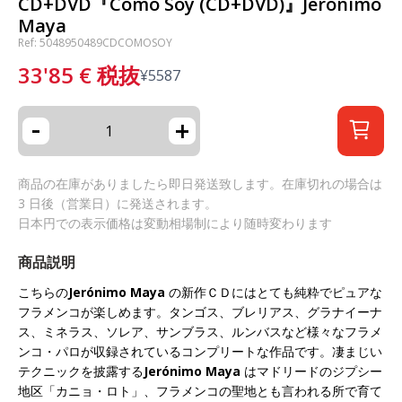
CD+DVD『Como Soy (CD+DVD)』Jerónimo
Maya
Ref: 5048950489CDCOMOSOY
33'85
€
税抜
¥
5587
-
+
商品の在庫がありましたら即日発送致します。在庫切れの場合は
3 日後（営業日）に発送されます。
日本円での表示価格は変動相場制により随時変わります
商品説明
こちらの
Jerónimo Maya
の新作ＣＤにはとても純粋でピュアな
フラメンコが楽しめます。タンゴス、ブレリアス、グラナイーナ
ス、ミネラス、ソレア、サンブラス、ルンバスなど様々なフラメ
ンコ・パロが収録されているコンプリートな作品です。凄まじい
テクニックを披露する
Jerónimo Maya
はマドリードのジプシー
地区「カニョ・ロト」、フラメンコの聖地とも言われる所で育て