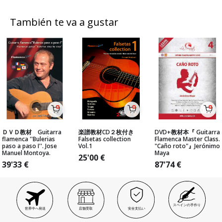
También te va a gustar
ＤＶＤ教材 Guitarra
楽譜教材CD２枚付き
DVD+教材本『 Guitarra
flamenca ''Bulerias
Falsetas collection
Flamenca Master Class.
paso a paso I''. Jose
Vol.1
"Caño roto"』Jerónimo
Manuel Montoya.
Maya
25'00
€
39'33
€
87'74
€
スペインの手作り
世界中へ発送
店舗受取
安全支払い