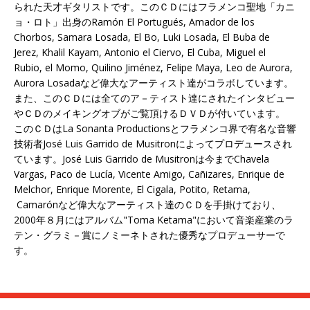
られた天才ギタリストです。このＣＤにはフラメンコ聖地「カニ
ョ・ロト」出身のRamón El Portugués, Amador de los
Chorbos, Samara Losada, El Bo, Luki Losada, El Buba de
Jerez, Khalil Kayam, Antonio el Ciervo, El Cuba, Miguel el
Rubio, el Momo, Quilino Jiménez, Felipe Maya, Leo de Aurora,
Aurora Losadaなど偉大なアーティスト達がコラボしています。
また、このＣＤには全てのア－ティスト達にされたインタビュー
やＣＤのメイキングオブがご覧頂けるＤＶＤが付いています。
このＣＤはLa Sonanta Productionsとフラメンコ界で有名な音響
技術者José Luis Garrido de Musitronによってプロデュースされ
ています。José Luis Garrido de Musitronは今までChavela
Vargas, Paco de Lucía, Vicente Amigo, Cañizares, Enrique de
Melchor, Enrique Morente, El Cigala, Potito, Retama,
Camarónなど偉大なアーティスト達のＣＤを手掛けており、
2000年８月にはアルバム"Toma Ketama"において音楽産業のラ
テン・グラミ－賞にノミーネトされた優秀なプロデューサーで
す。