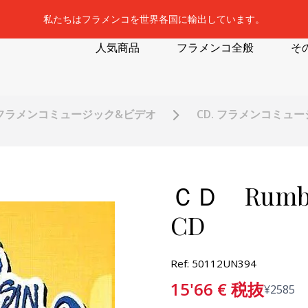
私たちはフラメンコを世界各国に輸出しています。
人気商品
フラメンコ全般
そ
フラメンコミュージック&ビデオ
CD. フラメンコミュ
ＣＤ Rumbas s
CD
Ref: 50112UN394
15'66
€
税抜
¥
2585