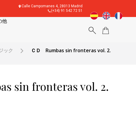
Calle Campomanes 4, 28013 Madrid
(+34) 91 542 72 51
の他
ージック
ＣＤ Rumbas sin fronteras vol. 2.
in fronteras vol. 2.