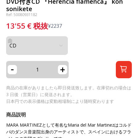
DVD付きCD 『Herencia flamenca』 kon
sonikete
Ref: 50080931182
13'55
€
税抜
¥
2237
曲
-
+
商品の在庫がありましたら即日発送致します。在庫切れの場合は
3 日後（営業日）に発送されます。
日本円での表示価格は変動相場制により随時変わります
商品説明
MARA MARTINEZとして有名なMaria del Mar Martinezはコルド
バのダンス音楽院出身のアーティストで、スペインにおけるフラ