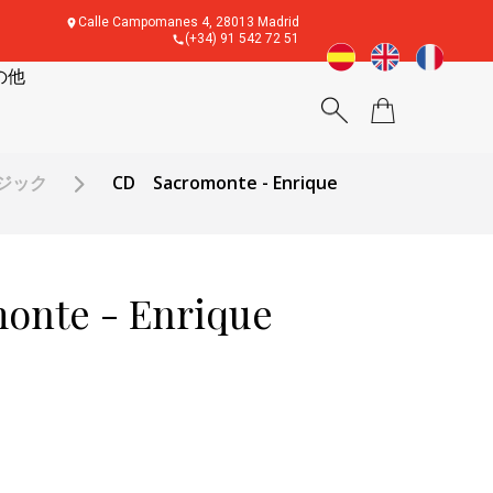
Calle Campomanes 4, 28013 Madrid
(+34) 91 542 72 51
の他
ージック
CD Sacromonte - Enrique
nte - Enrique