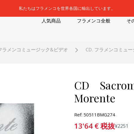
私たちはフラメンコを世界各国に輸出しています。
人気商品
フラメンコ全般
そ
フラメンコミュージック&ビデオ
CD. フラメンコミュ
CD Sacromo
Morente
Ref: 50511BMG274
13'64
€
税抜
¥
2251