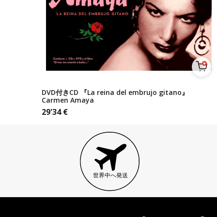
DVD付きCD 『La reina del embrujo gitano』
Carmen Amaya
29'34
€
世界中へ発送