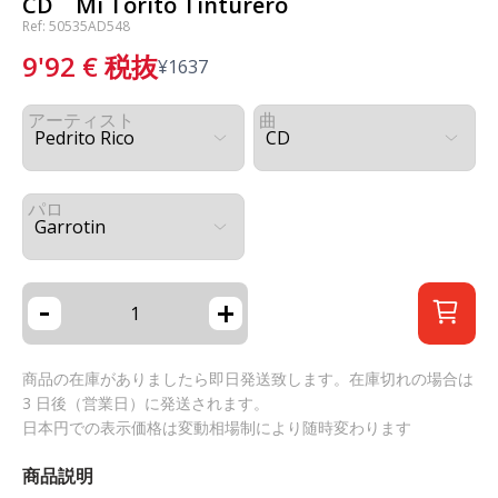
CD Mi Torito Tinturero
Ref: 50535AD548
9'92
€
税抜
¥
1637
アーティスト
曲
パロ
-
+
商品の在庫がありましたら即日発送致します。在庫切れの場合は
3 日後（営業日）に発送されます。
日本円での表示価格は変動相場制により随時変わります
商品説明