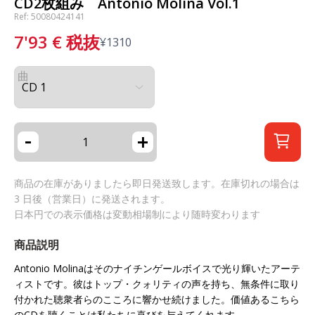
CD2枚組み Antonio Molina Vol.1
Ref: 50080424141
7'93
€
税抜
¥
1310
曲
-
+
商品の在庫がありましたら即日発送致します。在庫切れの場合は
3 日後（営業日）に発送されます。
日本円での表示価格は変動相場制により随時変わります
商品説明
Antonio Molinaはそのナイチンゲールボイスで光り輝いたアーテ
ィストです。彼はトップ・クォリティの声を持ち、無条件に取り
付かれた聴衆者らのこころに響かせ続けました。価値あるこちら
のCDを聴くことは私たちに喜びを与えてくれます。