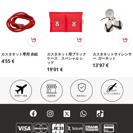
カスタネット専用 赤紐
カスタネット用ブラック
カスタネットサイレンサ
ケース スペシャル レ
ー. ガーネット
4'55
€
ッド
13'97
€
19'01
€
スペインの手作り
世界中へ発送
店舗受取
安全支払い