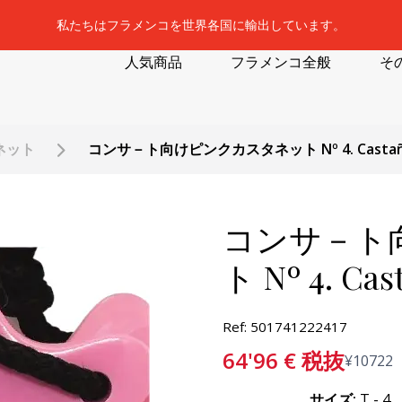
私たちはフラメンコを世界各国に輸出しています。
人気商品
フラメンコ全般
そ
ネット
コンサ－ト向けピンクカスタネット Nº 4. Castañuel
コンサ－ト
ト Nº 4. Cas
Ref: 501741222417
64'96
€
税抜
¥
10722
サイズ:
T - 4