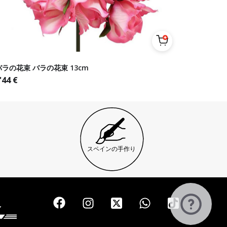
バラの花束 バラの花束 13cm
'44
€
スペインの手作り