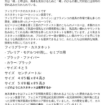
方は「雄」と呼ばれ、両者を見分けるために「雌」のひもの通し穴付近には目印の
切れ込みが入れられている。
フィリグラーナのカスタネットです
カスタネットはパーカッション楽器です。
フィリグラーナ（セビージャ、スペイン）はフラメンコの道具の市場で最も多くの
歴史、経験を持ったメーカーの一つです。
セビージャに本拠を置く工芸のアーティスト達のこちらのメーカーは、木製のカス
タネットと比較して気温や湿気などの環境変化に強く、気品高い優れたサウンドを
生み出してくれる高い弾力性を持ったカスタネットを製作しています。より良きカ
スタネットの製造のため、プロのダンサー達が素晴らしい真のサウンドを手にでき
るような高品質のカスタネットを提供できるように、わたしたちは伝統的な知識、
技術を大切にしております。
フィリグラーナ・カスタネット
- ブレリア・モデルつや消し。セミプロ用
- ブラック・ファイバー
- カラー: ブラック
- サイズ: 4 と 5
サイズ センチメートル:
サイズ 4: 6'5 幅 x 8'4 高さ
サイズ 5: 6'8 幅 x 8'9 高さ
☆
どのようにカスタネットは使用するか
カスタネット
はフェニキア文明期大変広く使われるようになった歴史のあるパーカ
ッション楽器です。フェニキア文明は紀元前1200年～紀元前900年に地中海に広ま
った文明で海洋貿易が文明のコア部分を成していました。その歴史を通して、カス
タネットはスペインに独特の趣向、ムードを形づくっていきました。