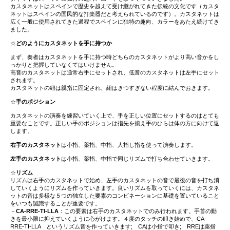
カスタネットはスペインで歴史を越えて受け継がれてきた伝統の文化です（カスタ
ネットはスペインの国民的な打楽器だと考えられているのです）。カスタネットは
広く一般に使用されてきた過程でスペインに独特の趣向、カラーをあたえ続けてき
ました。
☆
どのようにカスタネットを手に持つか
まず、奏者はカスタネットを手に持つ時どちらのカスタネットがより高い音かをし
っかりと把握していなくてはいけません。
高音のカスタネットは通常右手にセットされ、低音のカスタネットは左手にセット
されます。
カスタネットの紐は親指に固定され、紐はきつすぎない程度に結んでおきます。
☆
手のポジション
カスタネットの演奏を練習いていく上で、手を正しい位置にセットするのはとても
重要なことです。正しい手のポジションは指先を揃え手のひらは体の方に向けて返
します。
右手のカスタネット
は小指、薬指、中指、人指し指を使って演奏します。
左手のカスタネット
は小指、薬指、中指で同じリズムで打ち合わせていきます。
☆
リズム
リズムは右手のカスタネットで始め、左手のカスタネットの音で最後の音を打ち消
していくようにリズムを作っていきます。良いリズムを取っていくには、カスタネ
ットの音は多様な５つの独立した要素のコンビネーションに基礎を置いていること
をいつも認識することが重要です。
－
CA-RRE-TI-LLA
：この要素は右手のカスタネットでのみ行われます。手首の動
きを最小限に抑えていくように心がけます。４度のタッチの叩き始めで、CA-
RRE-TI-LLA というリズム音を作っていきます; CAは小指で叩き; RREは薬指