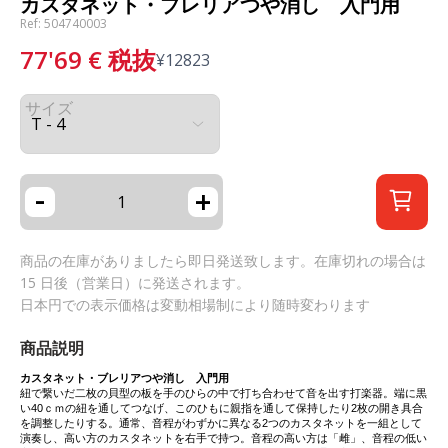
カスタネット・ブレリアつや消し 入門用
Ref: 504740003
77'69
€
税抜
¥
12823
サイズ
-
+
商品の在庫がありましたら即日発送致します。在庫切れの場合は
15 日後（営業日）に発送されます。
日本円での表示価格は変動相場制により随時変わります
商品説明
カスタネット・ブレリアつや消し 入門用
紐で繋いだ二枚の貝型の板を手のひらの中で打ち合わせて音を出す打楽器。端に黒
い40ｃｍの紐を通してつなげ、このひもに親指を通して保持したり2枚の開き具合
を調整したりする。通常、音程がわずかに異なる2つのカスタネットを一組として
演奏し、高い方のカスタネットを右手で持つ。音程の高い方は「雌」、音程の低い