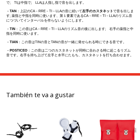
で; TIは中指で; LLAは人指し指で音を出します。
－
TAN
：上記のCA－RRE－TI－LLAの音に続いて
左手のカスタネット
で音を出しま
す; 薬指と中指を同時に使います、第１要素であるCA－RRE－TI－LLAのリズム音
につづいてインターバルを作らないようにします。
－
TIN
：この音はCA－RRE－TI－LLAのリズム音の後に出します; 右手の薬指と中
指を同時に使います。
－
TIAN
：この音はTINの音とTANの音が一緒に発せられる時にできる音です。
－
POSTICEO
：この音は二つのカスタネットが同時に合わさる時に起こるリズム
音です。右手を持ち上げて左手と水平にたもち、カスタネットを打ち合わせます。
También te va a gustar