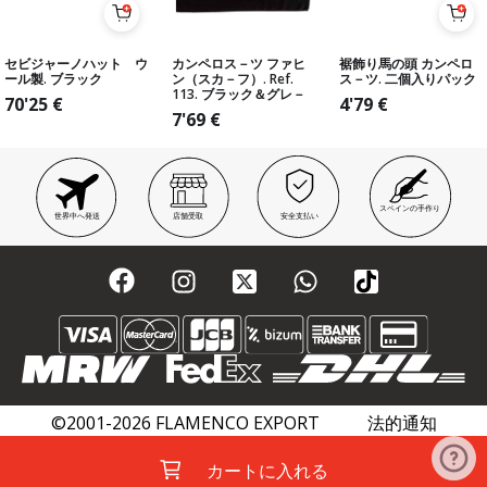
セビジャーノハット ウ
カンペロス－ツ ファヒ
裾飾り馬の頭 カンペロ
ール製. ブラック
ン（スカ－フ）. Ref.
ス－ツ. 二個入りパック
113. ブラック＆グレ－
70'25
€
4'79
€
7'69
€
スペインの手作り
世界中へ発送
店舗受取
安全支払い
©2001-2026 FLAMENCO EXPORT
法的通知
プライバシーポリシー
クッキーポリシー
カートに入れる