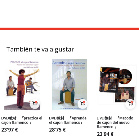
También te va a gustar
DVD教材 『practica el
DVD教材 『Aprende
DVD教材 『Metodo
cajon flamenco 』
el cajon flamenco』
de cajon del nuevo
flamenco 』
23'97
€
28'75
€
23'94
€