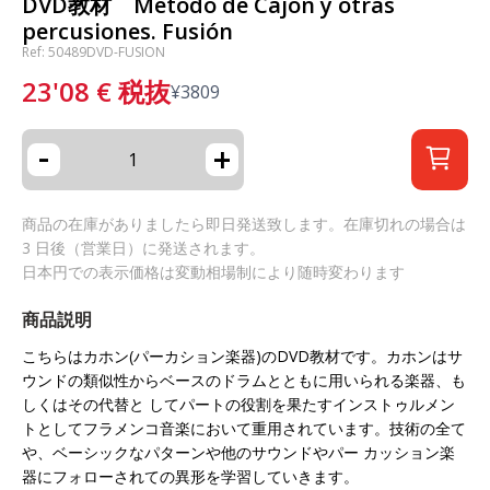
DVD教材 Método de Cajón y otras
percusiones. Fusión
Ref: 50489DVD-FUSION
23'08
€
税抜
¥
3809
-
+
商品の在庫がありましたら即日発送致します。在庫切れの場合は
3 日後（営業日）に発送されます。
日本円での表示価格は変動相場制により随時変わります
商品説明
こちらはカホン(パーカション楽器)のDVD教材です。カホンはサ
ウンドの類似性からベースのドラムとともに用いられる楽器、も
しくはその代替と してパートの役割を果たすインストゥルメン
トとしてフラメンコ音楽において重用されています。技術の全て
や、ベーシックなパターンや他のサウンドやパー カッション楽
器にフォローされての異形を学習していきます。