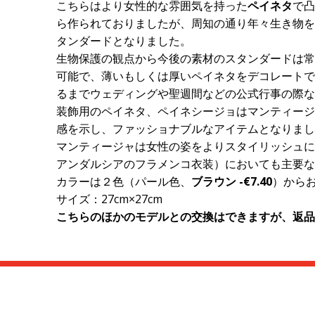
こちらはより女性的な雰囲気を持った
ペイネタ
で凸
ら作られておりましたが、周知の通り年々生き物を
タンダードとなりました。
生物保護の観点から今後の素材のスタンダードは常
可能で、薄いもしくは厚いペイネタをデコレートで
るまでウェディングや聖週間などの公式行事の際な
装飾用のペイネタ、ペイネシージョはマンティージ
感を示し、ファッショナブルなアイテムとなりまし
マンティージャは女性の姿をよりスタイリッシュに
アンダルシアのフラメンコ衣装）においても主要な
カラーは２色（パール色、
ブラウン
-€7.40
）から
サイズ：27cm×27cm
こちらのほかのモデルとの交換はできますが、返品