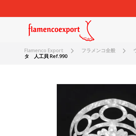
Flamenco Export
フラメンコ全般
タ 人工貝 Ref.990