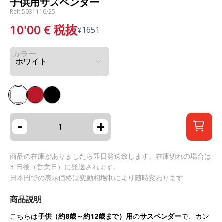
子供用サスペンダー
Ref: 5031116/25
10'00
€
税抜
¥
1651
カラー
-
+
商品の在庫がありましたら即日発送致します。在庫切れの場合は
3 日後（営業日）に発送されます。
日本円での表示価格は変動相場制により随時変わります
商品説明
こちらは
子供（約8歳～約12歳まで）用
の
サスペンダー
で、カン