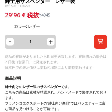
紳士用サスペンダー レザー製
Ref: 50311130225
29'96
€
税抜
¥
4945
カラー:
レザー
-
+
商品の在庫がありましたら即日発送致します。在庫切れの場合は
2 日後（営業日）に発送されます。
日本円での表示価格は変動相場制により随時変わります
商品説明
紳士向け
の
レザー
製の
サスペンダー
です。
こちらの商品は素材が精選され、ハンドメードで製作されており
ます。
フラメンコエクスポートの“紳士向け商品”ではバラエティーに富
む商品を見つけることが可能です。