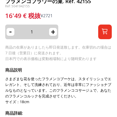
フラメンコフラワーの束. Ref. 42155
Ref: 5041942155
16'49
€
税抜
¥
2721
-
+
商品の在庫がありましたら即日発送致します。在庫切れの場合は
7 日後（営業日）に発送されます。
日本円での表示価格は変動相場制により随時変わります
商品説明
さまざまな花を使ったフラメンコブーケは、スタイリッシュでエ
レガント、そして洗練されており、近年は非常にファッショナブ
ルなものとなっています。このフラメンココサージュで、あなた
のフラメンコルックを完成させてください。
サイズ：18cm
商品詳細: