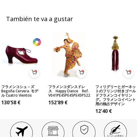
También te va a gustar
フラメンコシュ－ズ
フラメンコダンスドレ
フィリグリーとガーネッ
Begoña Cervera. モデ
ス Happy Dance Ref.
トのフリンジ付きゴール
ル Cuatro Vientos
V041PE45PE45PE45PS22
ドフラメンコイヤリン
グ。フラメンコイベント
130'58
€
152'89
€
用の独占デザイン
12'40
€
スペインの手作り