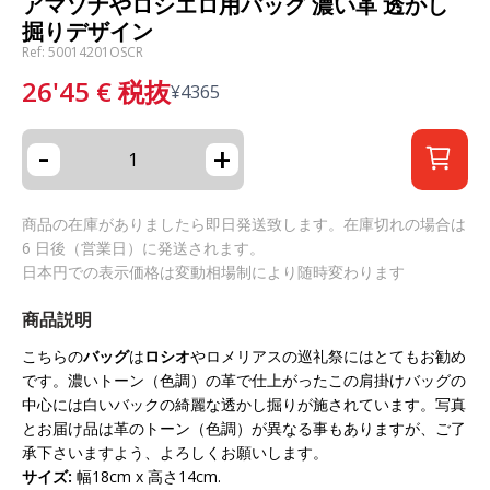
アマソナやロシエロ用バッグ 濃い革 透かし
掘りデザイン
Ref: 50014201OSCR
26'45
€
税抜
¥
4365
-
+
商品の在庫がありましたら即日発送致します。在庫切れの場合は
6 日後（営業日）に発送されます。
日本円での表示価格は変動相場制により随時変わります
商品説明
こちらの
バッグ
は
ロシオ
やロメリアスの巡礼祭にはとてもお勧め
です。濃いトーン（色調）の革で仕上がったこの肩掛けバッグの
中心には白いバックの綺麗な透かし掘りが施されています。写真
とお届け品は革のトーン（色調）が異なる事もありますが、ご了
承下さいますよう、よろしくお願いします。
サイズ
:
幅18cm x 高さ14cm.