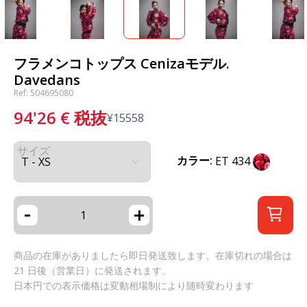
フラメンコトップス Cenizaモデル.
Davedans
Ref: 504695080
94'26
€
税抜
¥
15558
サイズ
カラー:
ET 434
-
+
商品の在庫がありましたら即日発送致します。在庫切れの場合は
21 日後（営業日）に発送されます。
日本円での表示価格は変動相場制により随時変わります