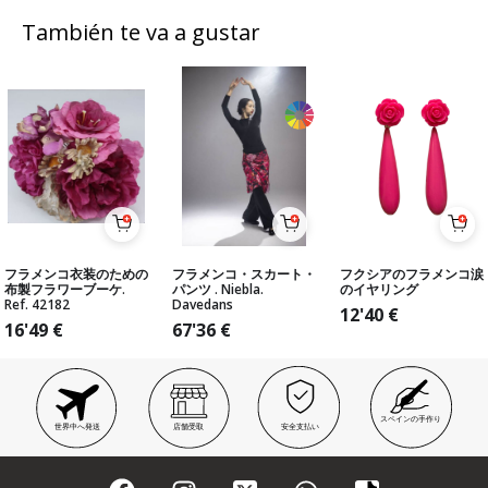
También te va a gustar
フラメンコ衣装のための
フラメンコ・スカート・
フクシアのフラメンコ涙
布製フラワーブーケ.
パンツ . Niebla.
のイヤリング
Ref. 42182
Davedans
12'40
€
16'49
€
67'36
€
スペインの手作り
世界中へ発送
店舗受取
安全支払い