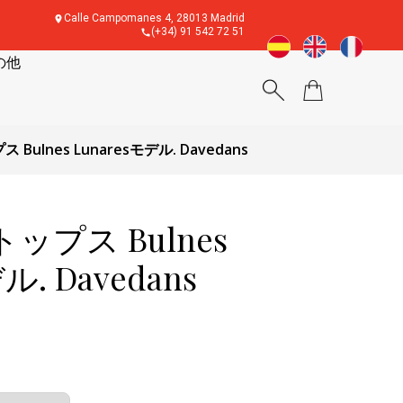
Calle Campomanes 4, 28013 Madrid
(+34) 91 542 72 51
の他
ulnes Lunaresモデル. Davedans
プス Bulnes
ル. Davedans