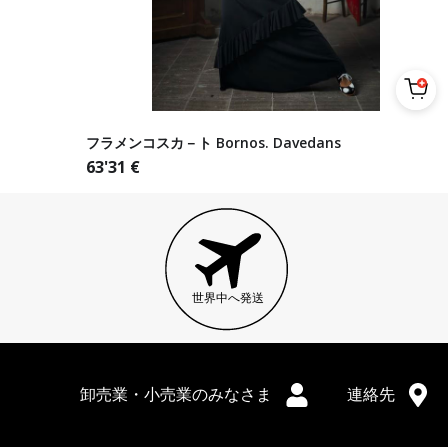
フラメンコスカ－ト Bornos. Davedans
63'31
€
世界中へ発送
卸売業・小売業のみなさま
連絡先