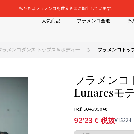
私たちはフラメンコを世界各国に輸出しています。
人気商品
フラメンコ全般
そ
フラメンコダンス トップス＆ボディー
フラメンコトップス B
フラメンコトッ
Lunaresモデ
Ref: 504695048
92'23
€
税抜
¥
15224