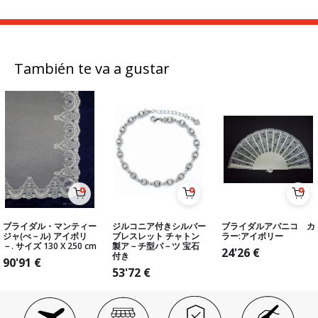
También te va a gustar
ブライダル・マンティー
ジルコニア付きシルバー
ブライダルアバニコ カ
ジャ(べ－ル) アイボリ
ブレスレット チャトン
ラー:アイボリー
－. サイズ 130 X 250 cm
製ア－チ型パ－ツ 宝石
24'26
€
付き
90'91
€
53'72
€