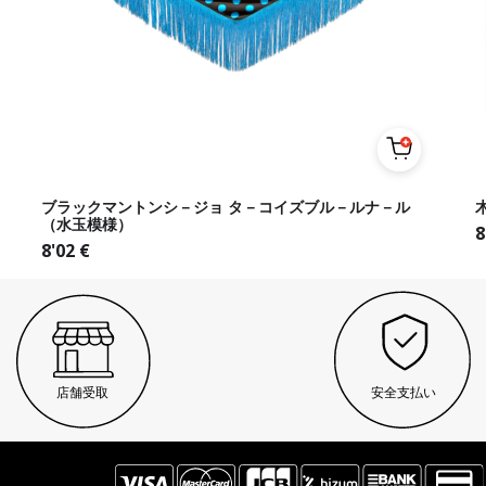
ブラックマントンシ－ジョ タ－コイズブル－ルナ－ル
（水玉模様）
8
8'02
€
店舗受取
安全支払い