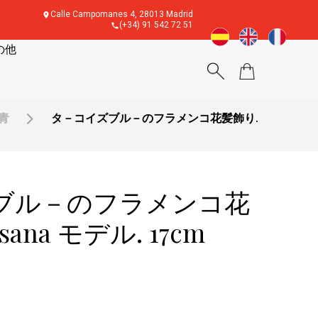
Calle Campomanes 4, 28013 Madrid
(+34) 91 542 72 51
の他
青
タ－コイズブル－のフラメンコ花髪飾り.
ブル－のフラメンコ花
sana モデル. 17cm