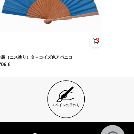
木製（ニス塗り）タ－コイズ色アバニコ
'06
€
スペインの手作り