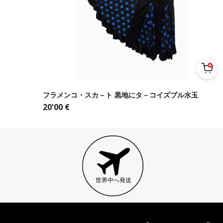
フラメンコ・スカ－ト 黒地にタ－コイズブル水玉
20'00
€
世界中へ発送