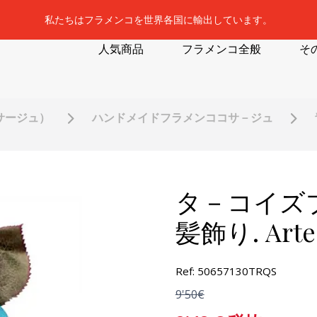
私たちはフラメンコを世界各国に輸出しています。
人気商品
フラメンコ全般
そ
サージュ）
ハンドメイドフラメンココサ－ジュ
タ－コイズ
髪飾り. Arte
Ref: 50657130TRQS
9'50€