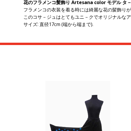
花のフラメンコ髪飾り Artesana color モデル 
フラメンコの衣装を着る時には綺麗な花の髪飾りが
このコサ－ジュはとてもユニ－クでオリジナルなア
サイズ: 直径17cm (端から端まで).