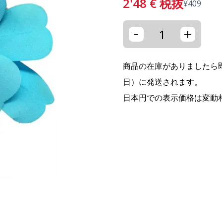
2'48
€
税抜
¥
409
-
+
商品の在庫がありましたら即
日）に発送されます。
日本円での表示価格は変動