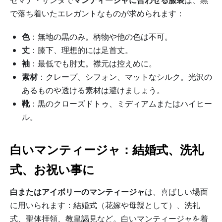
セマナ・サンタで
マンティージャに合わせる服装
は、黒
で落ち着いたエレガントなものが求められます：
色
：無地の黒のみ。柄物や他の色は不可。
丈
：膝下、理想的には足首丈。
袖
：最低でも肘丈。襟元は控えめに。
素材
：クレープ、シフォン、マットなシルク。光沢の
あるものや透ける素材は避けましょう。
靴
：黒のクローズドトゥ、ミディアムまたはハイヒー
ル。
白いマンティージャ：結婚式、洗礼
式、お祝い事に
白またはアイボリーのマンティージャ
は、喜ばしい場面
に用いられます：結婚式（花嫁や母親として）、洗礼
式、聖体拝領、教皇謁見など。白いマンティージャを着