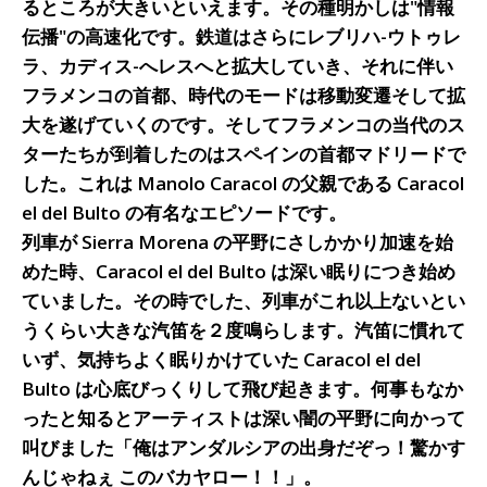
るところが大きいといえます。その種明かしは"情報
伝播"の高速化です。鉄道はさらにレブリハ-ウトゥレ
ラ、カディス-へレスへと拡大していき、それに伴い
フラメンコの首都、時代のモードは移動変遷そして拡
大を遂げていくのです。そしてフラメンコの当代のス
ターたちが到着したのはスペインの首都マドリードで
した。これは Manolo Caracol の父親である Caracol
el del Bulto の有名なエピソードです。
列車が Sierra Morena の平野にさしかかり加速を始
めた時、Caracol el del Bulto は深い眠りにつき始め
ていました。その時でした、列車がこれ以上ないとい
うくらい大きな汽笛を２度鳴らします。汽笛に慣れて
いず、気持ちよく眠りかけていた Caracol el del
Bulto は心底びっくりして飛び起きます。何事もなか
ったと知るとアーティストは深い闇の平野に向かって
叫びました「俺はアンダルシアの出身だぞっ！驚かす
んじゃねぇ このバカヤロー！！」。